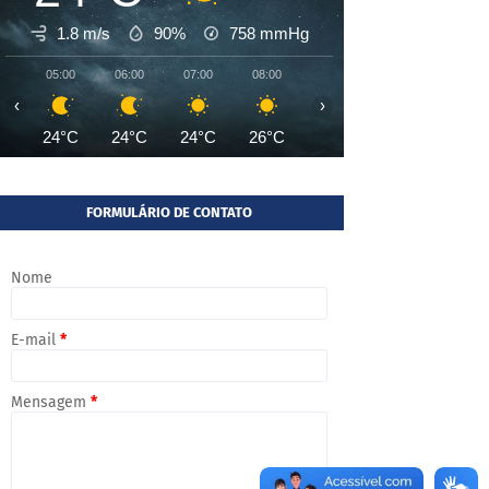
1.8 m/s
90%
758
mmHg
05:00
06:00
07:00
08:00
09:00
10:00
11:00
‹
›
24°C
24°C
24°C
26°C
28°C
31°C
32°
FORMULÁRIO DE CONTATO
Nome
E-mail
*
Mensagem
*