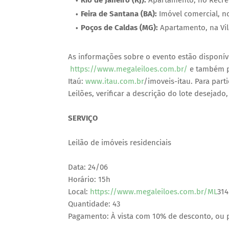
Rio de Janeiro (RJ):
Apartamento, no Recrei
Feira de Santana (BA):
Imóvel comercial, n
Poços de Caldas (MG):
Apartamento, na Vil
As informações sobre o evento estão disponívei
https://www.megaleiloes.com.br/
e também p
Itaú:
www.itau.com.br
/imoveis-itau. Para part
Leilões, verificar a descrição do lote desejado, 
SERVIÇO
Leilão de imóveis residenciais
Data: 24/06
Horário: 15h
Local:
https://www.megaleiloes.com.br/ML
314
Quantidade: 43
Pagamento: À vista com 10% de desconto, ou 