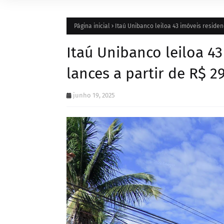
Página inicial
Itaú Unibanco leiloa 43 imóveis residen
Itaú Unibanco leiloa 4
lances a partir de R$ 2
junho 19, 2025