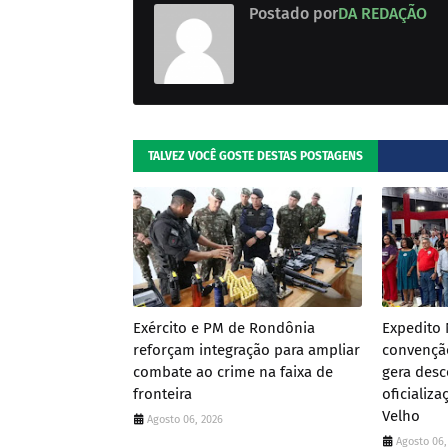
Postado por
DA REDAÇÃO
TALVEZ VOCÊ GOSTE DESTAS POSTAGENS
Exército e PM de Rondônia
Expedito
reforçam integração para ampliar
convençã
combate ao crime na faixa de
gera desc
fronteira
oficializ
Velho
Agosto 06, 2026
Agosto 06,