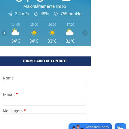
Maioritariamente limpo
2.4 m/s
49%
759
mmHg
14:00
15:00
16:00
17:00
18:00
19:00
20:00
‹
›
34°C
34°C
33°C
31°C
29°C
28°C
27°
FORMULÁRIO DE CONTATO
Nome
E-mail
*
Mensagem
*