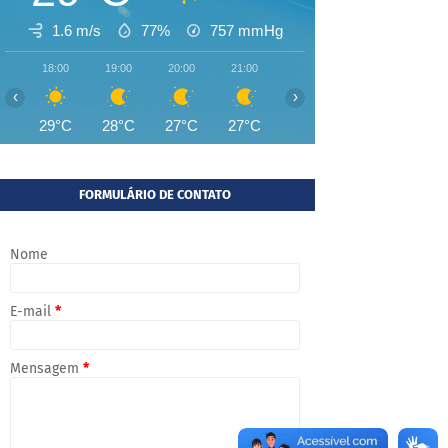
1.6 m/s
77%
757
mmHg
18:00
19:00
20:00
21:00
22:00
23:00
00:00
‹
›
29°C
28°C
27°C
27°C
27°C
26°C
26°
FORMULÁRIO DE CONTATO
Nome
E-mail
*
Mensagem
*