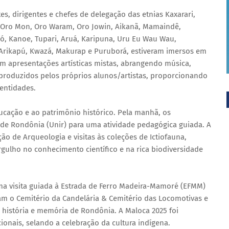
es, dirigentes e chefes de delegação das etnias Kaxarari,
n, Oro Mon, Oro Waram, Oro Jowin, Aikanã, Mamaindê,
ró, Kanoe, Tupari, Aruá, Karipuna, Uru Eu Wau Wau,
 Arikapú, Kwazá, Makurap e Puruborá, estiveram imersos em
am apresentações artísticas mistas, abrangendo música,
es produzidos pelos próprios alunos/artistas, proporcionando
entidades.
ucação e ao patrimônio histórico. Pela manhã, os
l de Rondônia (Unir) para uma atividade pedagógica guiada. A
 de Arqueologia e visitas às coleções de Ictiofauna,
ulho no conhecimento científico e na rica biodiversidade
a visita guiada à Estrada de Ferro Madeira-Mamoré (EFMM)
m o Cemitério da Candelária & Cemitério das Locomotivas e
 história e memória de Rondônia. A Maloca 2025 foi
ionais, selando a celebração da cultura indígena.