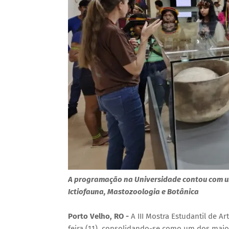
A programação na Universidade contou com um
Ictiofauna, Mastozoologia e Botânica
Porto Velho, RO -
A III Mostra Estudantil de A
feira (11), consolidando-se como um dos maio