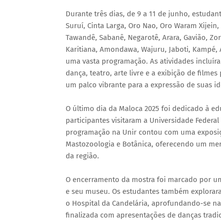
Durante três dias, de 9 a 11 de junho, estudant
Suruí, Cinta Larga, Oro Nao, Oro Waram Xijei
Tawandê, Sabanê, Negarotê, Arara, Gavião, Zo
Karitiana, Amondawa, Wajuru, Jaboti, Kampé,
uma vasta programação. As atividades incluír
dança, teatro, arte livre e a exibição de film
um palco vibrante para a expressão de suas id
O último dia da Maloca 2025 foi dedicado à ed
participantes visitaram a Universidade Federa
programação na Unir contou com uma exposição
Mastozoologia e Botânica, oferecendo um merg
da região.
O encerramento da mostra foi marcado por um
e seu museu. Os estudantes também explorara
o Hospital da Candelária, aprofundando-se na
finalizada com apresentações de danças tradic