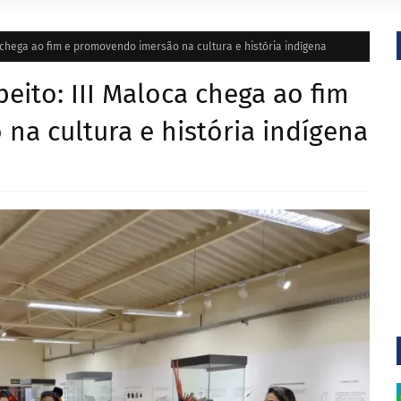
chega ao fim e promovendo imersão na cultura e história indígena
ito: III Maloca chega ao fim
a cultura e história indígena