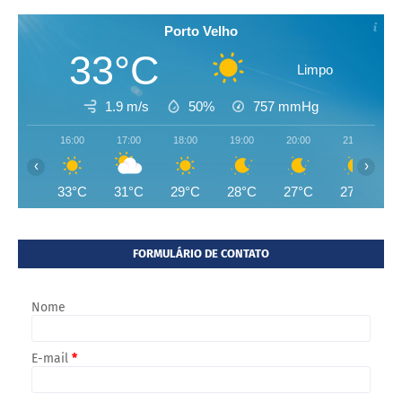
Porto Velho
33°C
Limpo
1.9 m/s
50%
757
mmHg
16:00
17:00
18:00
19:00
20:00
21:00
‹
›
33°C
31°C
29°C
28°C
27°C
27°C
FORMULÁRIO DE CONTATO
Nome
E-mail
*