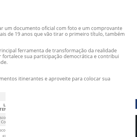
tar um documento oficial com foto e um comprovante
s de 19 anos que vão tirar o primeiro título, também
 principal ferramenta de transformação da realidade
tor fortalece sua participação democrática e contribui
ade.
entos itinerantes e aproveite para colocar sua
LOCAL DE
TENDIMENTO
scola Marechal
Costa e Silva
scola Rio Pardo
Flona Bom