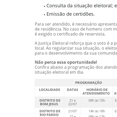
Consulta da situação eleitoral; e
Emissão de certidões.
Para ser atendido, é necessário apresen
de residência. No caso de homens com mai
é exigido o certificado de reservista.
A Justiça Eleitoral reforça que o voto é a
local. Ao regularizar sua situação, o elei
para o desenvolvimento da sua comunid
Não perca essa oportunidade!
Confira abaixo a programação dos atendim
situação eleitoral em dia.
PROGRAMAÇÃO
LOCALIDADE
DATAS
HORÁRIO DE
ATENDEIMENTO
A
DISTRITO DE
21 e
09h às 15h
E
BOM JESUS
22/07
DISTRITO DE
21/07
14h às 18h
E
RIO PARDO
22 e
08h às 17h