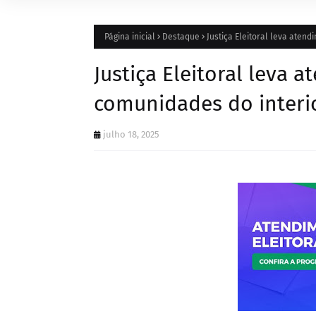
Página inicial
Destaque
Justiça Eleitoral leva aten
Justiça Eleitoral leva 
comunidades do interi
julho 18, 2025