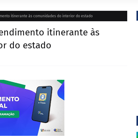
dimento itinerante às comunidades do interior do estado
atendimento itinerante às
or do estado