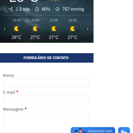
2.3 m/s
80%
757
mmHg
19:00
20:00
21:00
22:00
23:00
00:00
01:00
‹
›
28°C
27°C
27°C
27°C
26°C
26°C
26°
FORMULÁRIO DE CONTATO
Nome
E-mail
*
Mensagem
*