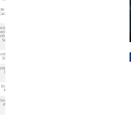
Futuro
Br 364, Linha
Caracol, Km 90
scola Municipal
ecília Meireles,
inha B40, Km 4,
Setor Rural
osto de Saúde
São Miguel
greja Evangélica
Indígena
Escola Josué
Montello
Escola Vinicius
de Morais