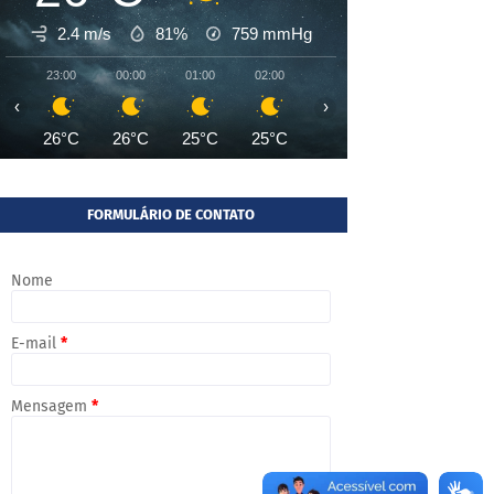
2.4 m/s
81%
759
mmHg
23:00
00:00
01:00
02:00
03:00
04:00
05:00
‹
›
26°C
26°C
25°C
25°C
25°C
25°C
24°
FORMULÁRIO DE CONTATO
Nome
E-mail
*
Mensagem
*