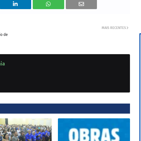
MAIS RECENTES
io de
nia