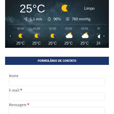
25°C
Limpo
1.1 m/s
96%
760
mmHg
00:00
01:00
02:00
03:00
04:00
05:00
‹
›
25°C
25°C
25°C
25°C
25°C
24°C
FORMULÁRIO DE CONTATO
Nome
E-mail
*
Mensagem
*