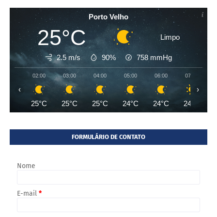
Porto Velho
25°C
Limpo
2.5 m/s
90%
758
mmHg
02:00
03:00
04:00
05:00
06:00
07:00
‹
›
25°C
25°C
25°C
24°C
24°C
24°C
FORMULÁRIO DE CONTATO
Nome
E-mail
*