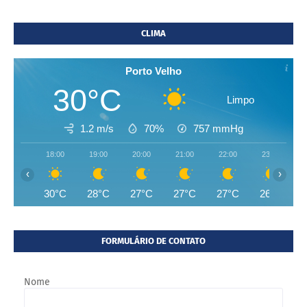
CLIMA
Porto Velho
30°C
Limpo
1.2 m/s
70%
757
mmHg
18:00
19:00
20:00
21:00
22:00
23:00
‹
›
30°C
28°C
27°C
27°C
27°C
26°C
FORMULÁRIO DE CONTATO
Nome