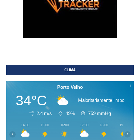
CLIMA
Porto Velho
34°C
Maioritariamente limpo
2.4 m/s
49%
759
mmHg
14:00
15:00
16:00
17:00
18:00
19:00
‹
›