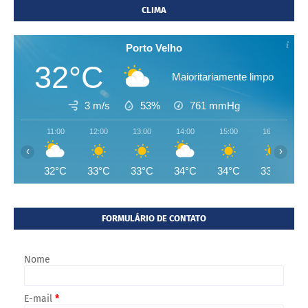
CLIMA
Porto Velho
32°C
Maioritariamente limpo
3 m/s
53%
761
mmHg
11:00
12:00
13:00
14:00
15:00
16:00
‹
›
32°C
33°C
33°C
34°C
34°C
33°C
FORMULÁRIO DE CONTATO
Nome
E-mail
*