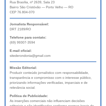
Rua Brasília, nº 2639, Sala 23
Bairro São Cristóvão — Porto Velho — RO
CEP 76.804-070
Jornalista Responsável:
DRT 2189/RO
Telefone para contato:
(69) 99307-3594
E-mail oficial:
sitederondonia@gmail.com
Missão Editorial:
Produzir conteúdo jornalístico com responsabilidade,
transparência e compromisso com o interesse público,
priorizando informações verificadas, imparciais e de
relevância social.
Política de Publicidade:
As inserções comerciais não influenciam decisões
editoriais e são identificadas conforme normas legais de