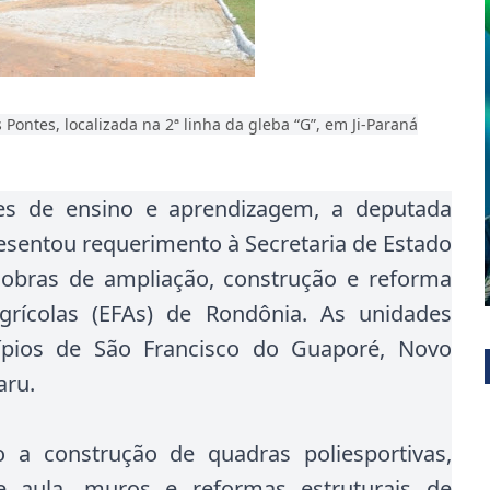
Pontes, localizada na 2ª linha da gleba “G”, em Ji-Paraná
ões de ensino e aprendizagem, a deputada
resentou requerimento à Secretaria de Estado
 obras de ampliação, construção e reforma
grícolas (EFAs) de Rondônia. As unidades
ípios de São Francisco do Guaporé, Novo
aru.
o a construção de quadras poliesportivas,
de aula, muros e reformas estruturais de