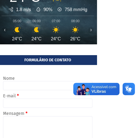
1.8 m/s
90%
758
mmHg
05:00
06:00
07:00
08:00
09:00
10:00
11:00
‹
›
24°C
24°C
24°C
26°C
28°C
31°C
32°
FORMULÁRIO DE CONTATO
Nome
E-mail
*
Mensagem
*