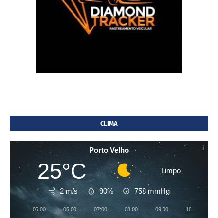
CLIMA
Porto Velho
25°C
Limpo
2 m/s
90%
758
mmHg
05:00
06:00
07:00
08:00
09:00
10:00