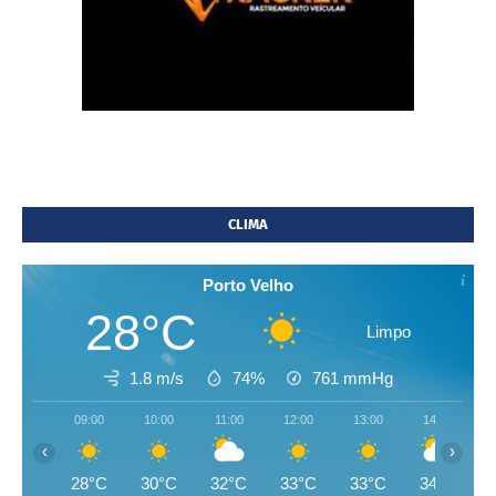
CLIMA
Porto Velho
28°C
Limpo
1.8 m/s
74%
761
mmHg
09:00
10:00
11:00
12:00
13:00
14:00
‹
›
28°C
30°C
32°C
33°C
33°C
34°C