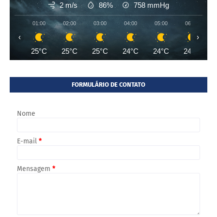
2 m/s
86%
758
mmHg
01:00
02:00
03:00
04:00
05:00
06:00
‹
›
25°C
25°C
25°C
24°C
24°C
24°C
FORMULÁRIO DE CONTATO
Nome
E-mail
*
Mensagem
*