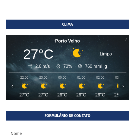
CLIMA
Porto Velho
27°C
Limpo
2.6 m/s
70%
760
mmHg
22:00
23:00
00:00
01:00
02:00
03:00
‹
›
27°C
27°C
26°C
26°C
26°C
25°C
FORMULÁRIO DE CONTATO
Nome