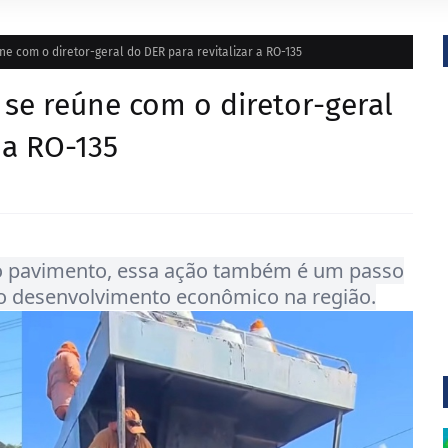
ne com o diretor-geral do DER para revitalizar a RO-135
 se reúne com o diretor-geral
 a RO-135
o pavimento, essa ação também é um passo
o desenvolvimento econômico na região.