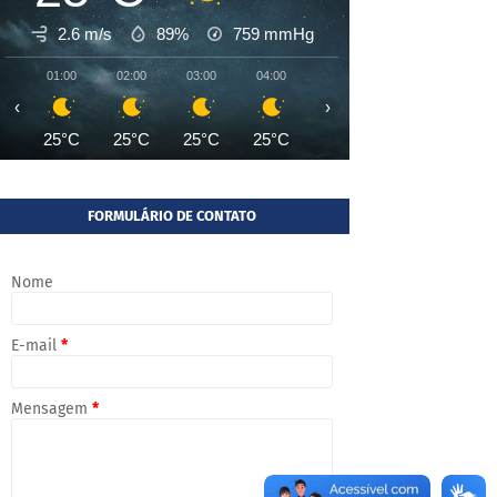
2.6 m/s
89%
759
mmHg
01:00
02:00
03:00
04:00
05:00
06:00
07:00
‹
›
25°C
25°C
25°C
25°C
24°C
24°C
24°
FORMULÁRIO DE CONTATO
Nome
E-mail
*
Mensagem
*