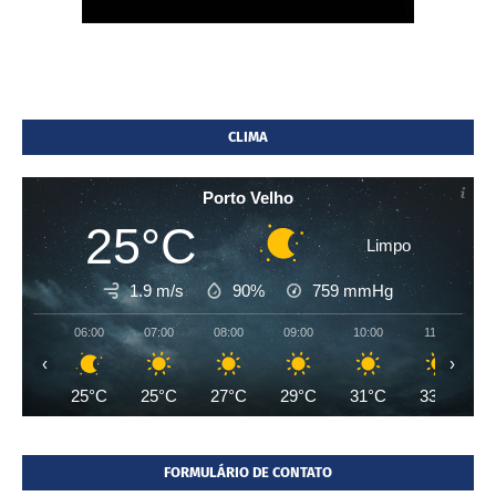
CLIMA
Porto Velho
25°C
Limpo
1.9 m/s
90%
759
mmHg
06:00
07:00
08:00
09:00
10:00
11:00
‹
›
25°C
25°C
27°C
29°C
31°C
33°C
FORMULÁRIO DE CONTATO