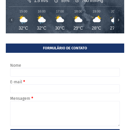
1.5 m/s
55%
760
mmHg
15:00
16:00
17:00
18:00
19:00
20:00
‹
›
32°C
32°C
30°C
29°C
28°C
27°C
FORMULÁRIO DE CONTATO
Nome
E-mail
*
Mensagem
*