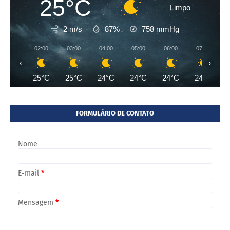
25°C
Limpo
2 m/s
87%
758
mmHg
02:00
03:00
04:00
05:00
06:00
07:00
‹
›
25°C
25°C
24°C
24°C
24°C
24°C
FORMULÁRIO DE CONTATO
Nome
E-mail
*
Mensagem
*