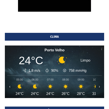
CLIMA
Porto Velho
24°C
Limpo
1.8 m/s
90%
758
mmHg
05:00
06:00
07:00
08:00
09:00
10:00
‹
›
24°C
24°C
24°C
26°C
28°C
31°C