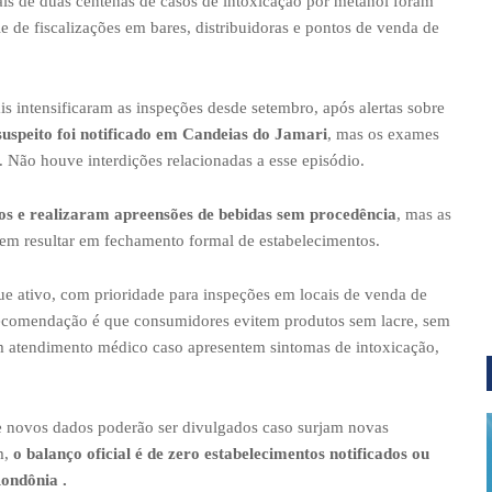
is de duas centenas de casos de intoxicação por metanol foram
e de fiscalizações em bares, distribuidoras e pontos de venda de
s intensificaram as inspeções desde setembro, após alertas sobre
uspeito foi notificado em Candeias do Jamari
, mas os exames
. Não houve interdições relacionadas a esse episódio.
vos e realizaram apreensões de bebidas sem procedência
, mas as
sem resultar em fechamento formal de estabelecimentos.
ue ativo, com prioridade para inspeções em locais de venda de
recomendação é que consumidores evitem produtos sem lacre, sem
m atendimento médico caso apresentem sintomas de intoxicação,
e novos dados poderão ser divulgados caso surjam novas
m,
o balanço oficial é de zero estabelecimentos notificados ou
ondônia .