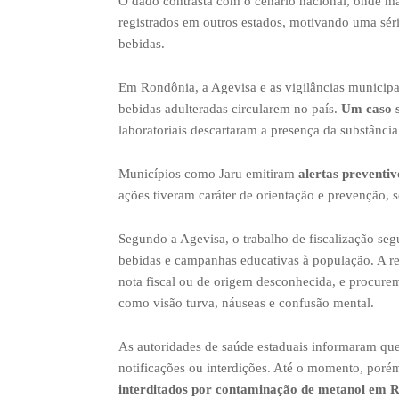
O dado contrasta com o cenário nacional, onde ma
registrados em outros estados, motivando uma séri
bebidas.
Em Rondônia, a Agevisa e as vigilâncias municipai
bebidas adulteradas circularem no país.
Um caso s
laboratoriais descartaram a presença da substância
Municípios como Jaru emitiram
alertas preventi
ações tiveram caráter de orientação e prevenção, 
Segundo a Agevisa, o trabalho de fiscalização seg
bebidas e campanhas educativas à população. A 
nota fiscal ou de origem desconhecida, e procure
como visão turva, náuseas e confusão mental.
As autoridades de saúde estaduais informaram qu
notificações ou interdições. Até o momento, poré
interditados por contaminação de metanol em R