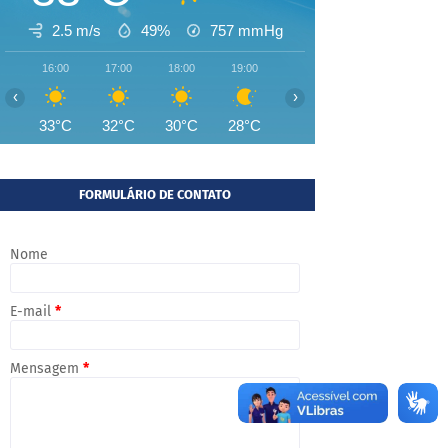
2.5 m/s
49%
757
mmHg
16:00
17:00
18:00
19:00
20:00
21:00
22:00
‹
›
33°C
32°C
30°C
28°C
27°C
27°C
27°
FORMULÁRIO DE CONTATO
Nome
E-mail
*
Mensagem
*