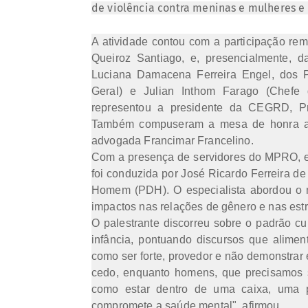
de violência contra meninas e mulheres e 
A atividade contou com a participação rem
Queiroz Santiago, e, presencialmente, 
Luciana Damacena Ferreira Engel, dos P
Geral) e Julian Inthom Farago (Chefe 
representou a presidente da CEGRD, Pr
Também compuseram a mesa de honra a j
advogada Francimar Francelino.
Com a presença de servidores do MPRO, e
foi conduzida por José Ricardo Ferreira de
Homem (PDH). O especialista abordou o 
impactos nas relações de gênero e nas est
O palestrante discorreu sobre o padrão 
infância, pontuando discursos que alimen
como ser forte, provedor e não demonstrar
cedo, enquanto homens, que precisamos 
como estar dentro de uma caixa, uma p
compromete a saúde mental", afirmou.