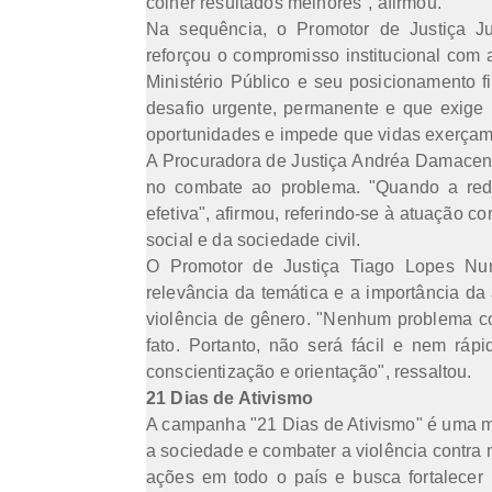
colher resultados melhores", afirmou.
Na sequência, o Promotor de Justiça J
reforçou o compromisso institucional com
Ministério Público e seu posicionamento f
desafio urgente, permanente e que exige 
oportunidades e impede que vidas exerçam
A Procuradora de Justiça Andréa Damacena
no combate ao problema. "Quando a rede
efetiva", afirmou, referindo-se à atuação co
social e da sociedade civil.
O Promotor de Justiça Tiago Lopes Nu
relevância da temática e a importância da a
violência de gênero. "Nenhum problema c
fato. Portanto, não será fácil e nem r
conscientização e orientação", ressaltou.
21 Dias de Ativismo
A campanha "21 Dias de Ativismo" é uma mo
a sociedade e combater a violência contra m
ações em todo o país e busca fortalecer p