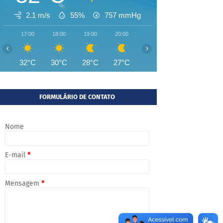
2.1 m/s
55%
757
mmHg
17:00
18:00
19:00
20:00
21:00
22:00
23:00
‹
›
32°C
30°C
28°C
27°C
27°C
27°C
26°
FORMULÁRIO DE CONTATO
Nome
E-mail
*
Mensagem
*