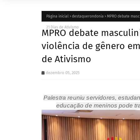
Página inicial
destaquerondonia
MPRO debate mascu
21 Dias de Ativismo
MPRO debate masculini
violência de gênero e
de Ativismo
dezembro 05, 2025
Palestra reuniu servidores, estudan
educação de meninos pode tra