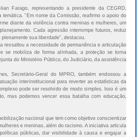
ulian Farago, representando a presidente da CEGRD,
 a temática. "Em nome da Comissão, reafirmo o apoio do
irme diante da violência contra meninas e mulheres, um
planejamento. Cada agressão interrompe futuros, reduz
 plenamente sua liberdade", destacou.
 ressaltou a necessidade de permanência e articulação
 se mobiliza de forma alinhada, a proteção se torna
njunta do Ministério Público, do Judiciário, da assistência
nes, Secretário-Geral do MPRO, também endossou a
tuação interinstitucional para reverter as estatísticas da
omplexo pode ser resolvido de modo simples. Isso é um
ápido, mas podemos vencer essa batalha com educação,
bilização nacional que tem como objetivo conscientizar
ulheres e meninas, além do racismo. A iniciativa articula
olíticas públicas, dar visibilidade à causa e engajar a