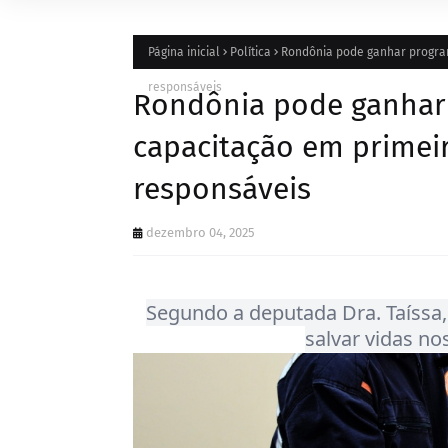
Página inicial
Política
Rondônia pode ganhar program
responsáveis
Rondônia pode ganhar 
capacitação em primeir
responsáveis
dezembro 04, 2025
Segundo a deputada Dra. Taíssa, a
salvar vidas no