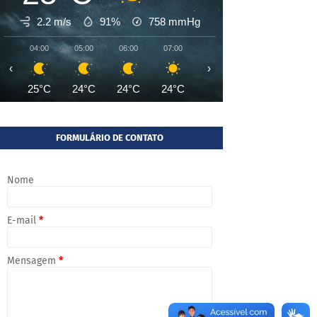
2.2 m/s
91%
758
mmHg
04:00
05:00
06:00
07:00
08:00
09:00
10:00
‹
›
25°C
24°C
24°C
24°C
26°C
28°C
30°
FORMULÁRIO DE CONTATO
Nome
E-mail
*
Mensagem
*