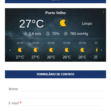
Porto Velho
27°C
Limpo
2.6 m/s
70%
760
mmHg
22:00
23:00
00:00
01:00
02:00
03:00
‹
›
27°C
27°C
26°C
26°C
26°C
25°C
FORMULÁRIO DE CONTATO
Nome
E-mail
*