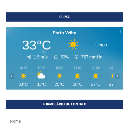
CLIMA
Porto Velho
33°C
Limpo
1.9 m/s
50%
757
mmHg
16:00
17:00
18:00
19:00
20:00
21:00
‹
›
33°C
31°C
29°C
28°C
27°C
27°C
FORMULÁRIO DE CONTATO
Nome