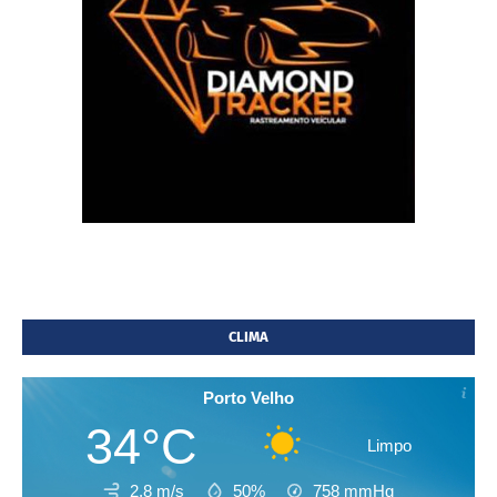
CLIMA
Porto Velho
34°C
Limpo
2.8 m/s
50%
758
mmHg