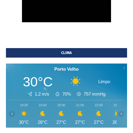
CLIMA
Porto Velho
30°C
Limpo
1.2 m/s
70%
757
mmHg
18:00
19:00
20:00
21:00
22:00
23:00
‹
›
30°C
28°C
27°C
27°C
27°C
26°C