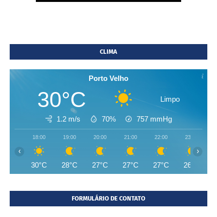
CLIMA
Porto Velho
30°C
Limpo
1.2 m/s
70%
757
mmHg
18:00
19:00
20:00
21:00
22:00
23:00
‹
›
30°C
28°C
27°C
27°C
27°C
26°C
FORMULÁRIO DE CONTATO