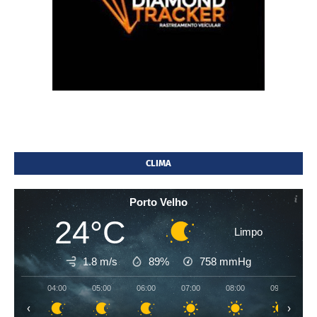
CLIMA
Porto Velho
24°C
Limpo
1.8 m/s
89%
758
mmHg
04:00
05:00
06:00
07:00
08:00
09:00
‹
›