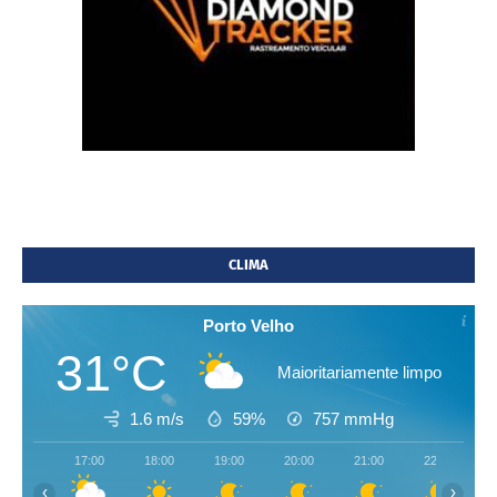
CLIMA
Porto Velho
31°C
Maioritariamente limpo
1.6 m/s
59%
757
mmHg
17:00
18:00
19:00
20:00
21:00
22:00
‹
›