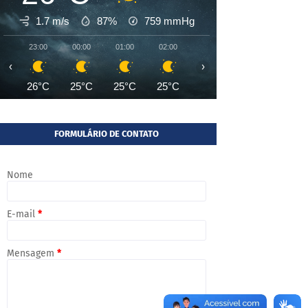
1.7 m/s
87%
759
mmHg
23:00
00:00
01:00
02:00
03:00
04:00
05:00
‹
›
26°C
25°C
25°C
25°C
24°C
24°C
24°
FORMULÁRIO DE CONTATO
Nome
E-mail
*
Mensagem
*