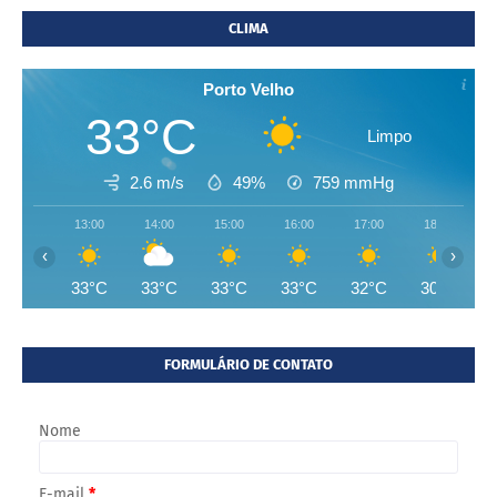
CLIMA
Porto Velho
33°C
Limpo
2.6 m/s
49%
759
mmHg
13:00
14:00
15:00
16:00
17:00
18:00
‹
›
33°C
33°C
33°C
33°C
32°C
30°C
FORMULÁRIO DE CONTATO
Nome
E-mail
*