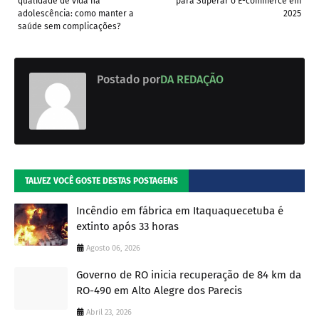
qualidade de vida na
para Superar o E-commerce em
adolescência: como manter a
2025
saúde sem complicações?
Postado por
DA REDAÇÃO
TALVEZ VOCÊ GOSTE DESTAS POSTAGENS
Incêndio em fábrica em Itaquaquecetuba é
extinto após 33 horas
Agosto 06, 2026
Governo de RO inicia recuperação de 84 km da
RO-490 em Alto Alegre dos Parecis
Abril 23, 2026