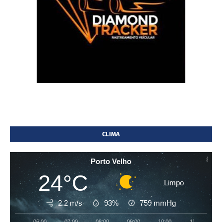
CLIMA
Porto Velho
24°C
Limpo
2.2 m/s
93%
759
mmHg
06:00
07:00
08:00
09:00
10:00
11:00